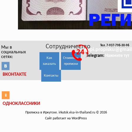
Сотрудничество
Тел. 7-937-796-30-96
Мы в
kupi.propisku@gmai
социальных
Telegram:
Нажмите тут
сетях:
Как
Стоимость
заказать
прописки
ВКОНТАКТЕ
Контакты
ОДНОКЛАССНИКИ
Прописка в Иркутске. irkutsk.visa-in-thailand.ru © 2026
Сайт работает на WordPress