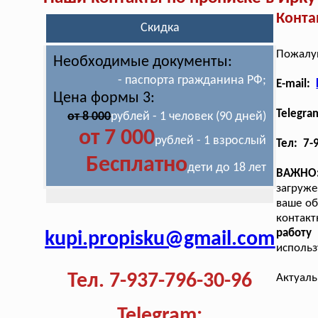
Конта
Скидка
Пожалуй
Необходимые документы:
- паспорта гражданина РФ;
E-mail:
Цена формы 3:
Telegra
от 8 000
рублей - 1 человек (90 дней)
от 7 000
рублей - 1 взрослый
Тел: 7-
Бесплатно
дети до 18 лет
ВАЖНО
загруже
ваше об
контакт
работ
kupi.propisku@gmail.com
использ
Тел. 7-937-796-30-96
Актуаль
Telegram: